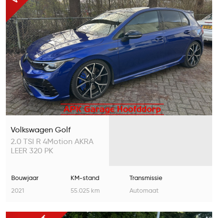
Volkswagen Golf
2.0 TSI R 4Motion AKRA
LEER 320 PK
Bouwjaar
KM-stand
Transmissie
2021
55.025 km
Automaat