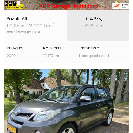
Suzuki Alto
€ 4.975,-
1.0 Base / 15000 km /
€ 95 p.m.
eerste eigenaar
Bouwjaar
KM-stand
Transmissie
2009
15.173 km
Handgeschakeld