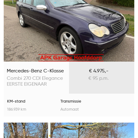
Mercedes-Benz C-Klasse
€ 4.975,-
Combi 270 CDI Elegance
€ 95 p.m.
EERSTE EIGENAAR
KM-stand
Transmissie
186.939 km
Automaat