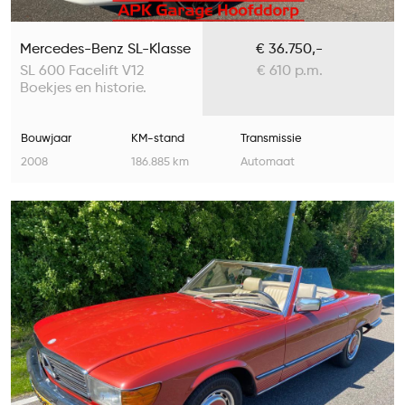
Mercedes-Benz SL-Klasse
€ 36.750,-
SL 600 Facelift V12
€ 610 p.m.
Boekjes en historie.
Bouwjaar
KM-stand
Transmissie
2008
186.885 km
Automaat