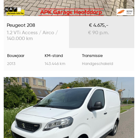
Peugeot 208
€ 4.675,-
1.2 VTi Access / Airco /
€ 90 p.m.
140.000 km
Bouwjaar
KM-stand
Transmissie
2013
143.446 km
Handgeschakeld