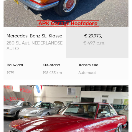
Mercedes-Benz SL-Klasse
€ 29.975,-
280 SL Aut. NEDERLANDSE
€ 497 p.m.
AUTO
Bouwjaar
KM-stand
Transmissie
1979
198.435 km
Automaat