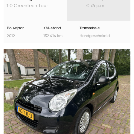
1.0 Greentech Tour
€ 76 p.m.
Bouwjaar
KM-stand
Transmissie
2012
152.414 km
Handgeschakeld