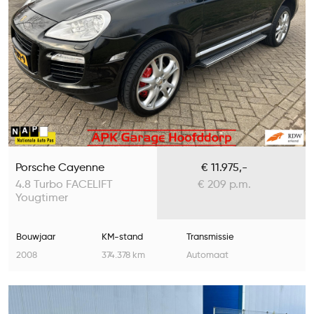
Porsche Cayenne
€ 11.975,-
4.8 Turbo FACELIFT
€ 209 p.m.
Yougtimer
Bouwjaar
KM-stand
Transmissie
2008
374.378 km
Automaat