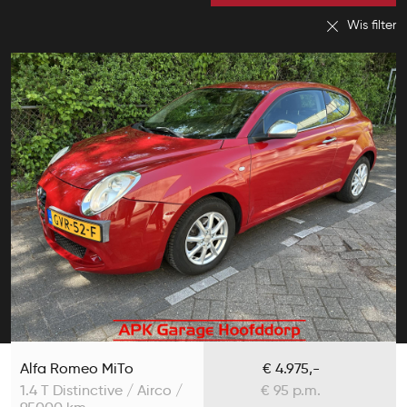
Wis filter
Alfa Romeo MiTo
€ 4.975,-
1.4 T Distinctive / Airco /
€ 95 p.m.