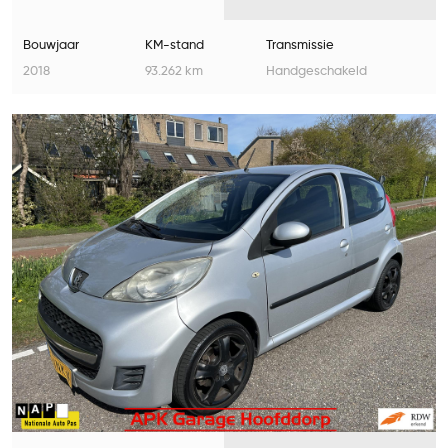
Airco
Bouwjaar
KM-stand
Transmissie
2018
93.262 km
Handgeschakeld