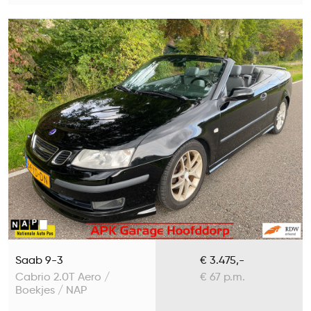
Saab 9-3
€ 3.475,-
Cabrio 2.0T Aero /
€ 67 p.m.
Boekjes / NAP