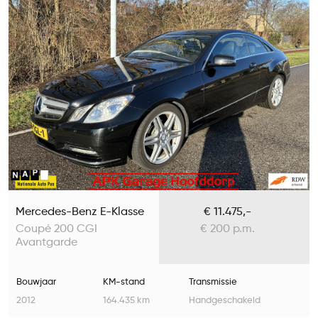
Mercedes-Benz E-Klasse
€ 11.475,-
Coupé 200 CGI
€ 200 p.m.
Avantgarde
Bouwjaar
KM-stand
Transmissie
2012
164.435 km
Handgeschakeld