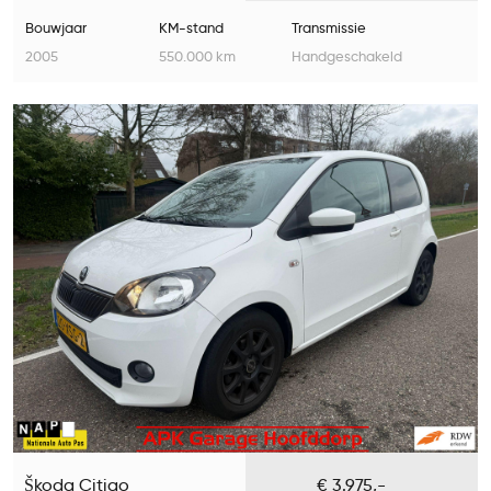
Bouwjaar
KM-stand
Transmissie
2005
550.000 km
Handgeschakeld
Škoda Citigo
€ 3.975,-