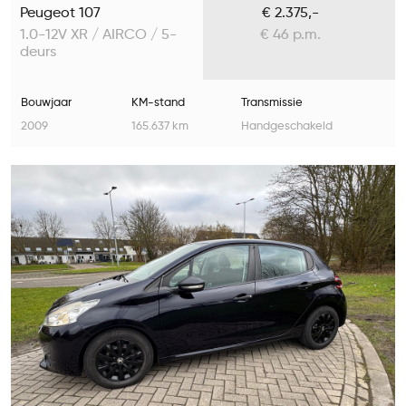
Peugeot 107
€ 2.375,-
1.0-12V XR / AIRCO / 5-
€ 46 p.m.
deurs
Bouwjaar
KM-stand
Transmissie
2009
165.637 km
Handgeschakeld