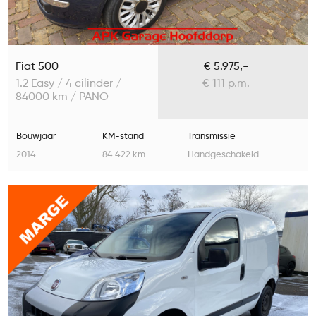
Fiat 500
€ 5.975,-
1.2 Easy / 4 cilinder /
€ 111 p.m.
84000 km / PANO
Bouwjaar
KM-stand
Transmissie
2014
84.422 km
Handgeschakeld