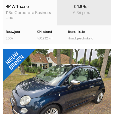
BMW 1-serie
€ 1.875,-
118d Corporate Business
€ 36 p.m.
Line
Bouwjaar
KM-stand
Transmissie
2007
470.932 km
Handgeschakeld