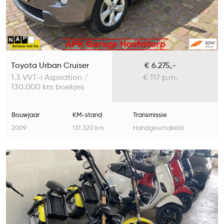
Toyota Urban Cruiser
€ 6.275,-
1.3 VVT-i Aspiration /
€ 117 p.m.
130.000 km boekjes
Bouwjaar
KM-stand
Transmissie
2009
131.320 km
Handgeschakeld