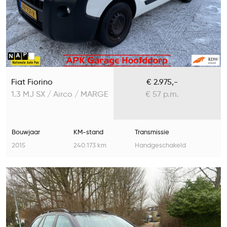
Fiat Fiorino
€ 2.975,-
1.3 MJ SX / Airco / MARGE
€ 57 p.m.
Bouwjaar
KM-stand
Transmissie
2015
240.173 km
Handgeschakeld