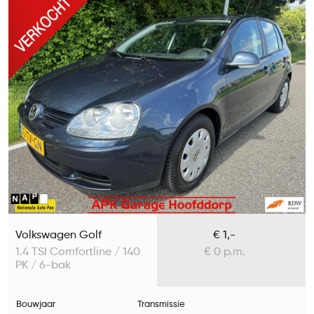
Volkswagen Golf
€ 1,-
1.4 TSI Comfortline / 140
€ 0 p.m.
PK / 6-bak
Bouwjaar
Transmissie