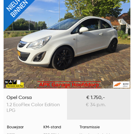
Opel Corsa
€ 1.750,-
1.2 EcoFlex Color Edition
€ 34 p.m.
LPG
Bouwjaar
KM-stand
Transmissie