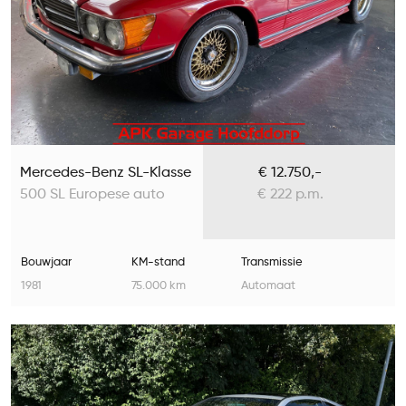
Mercedes-Benz SL-Klasse
€ 12.750,-
500 SL Europese auto
€ 222 p.m.
Bouwjaar
KM-stand
Transmissie
1981
75.000 km
Automaat