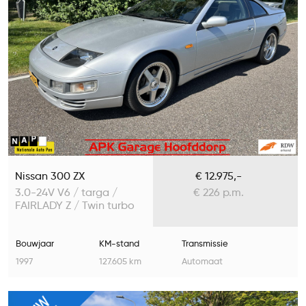
Nissan 300 ZX
€ 12.975,-
3.0-24V V6 / targa /
€ 226 p.m.
FAIRLADY Z / Twin turbo
Bouwjaar
KM-stand
Transmissie
1997
127.605 km
Automaat