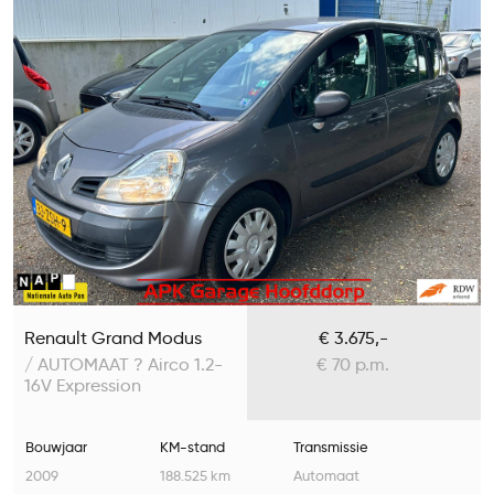
Renault Grand Modus
€ 3.675,-
/ AUTOMAAT ? Airco 1.2-
€ 70 p.m.
16V Expression
Bouwjaar
KM-stand
Transmissie
2009
188.525 km
Automaat