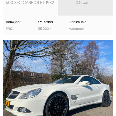
500 SEC CABRIOLET 1982
€ 0 p.m.
Bouwjaar
KM-stand
Transmissie
1982
115.000 km
Automaat