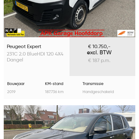
Peugeot Expert
€ 10.750,-
excl. BTW
231C 2.0 BlueHDI 120 4X4
Dangel
€ 187 p.m.
Bouwjaar
KM-stand
Transmissie
2019
187.736 km
Handgeschakeld