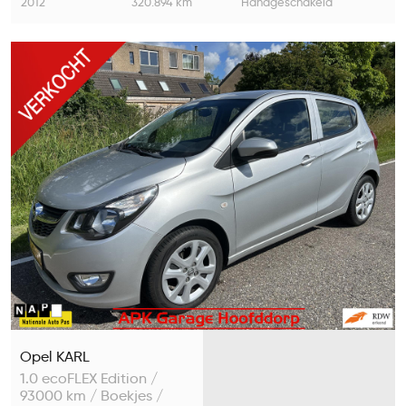
2012
320.894 km
Handgeschakeld
Opel KARL
1.0 ecoFLEX Edition /
93000 km / Boekjes /