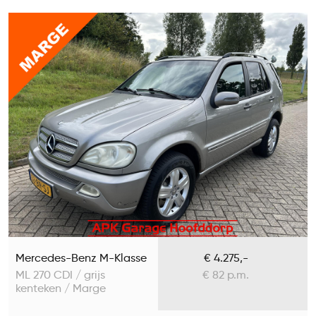
Mercedes-Benz M-Klasse
€ 4.275,-
ML 270 CDI / grijs
€ 82 p.m.
kenteken / Marge