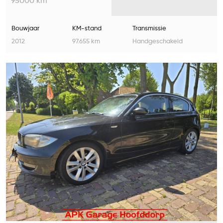
95000 km
Bouwjaar
KM-stand
Transmissie
2012
97.655 km
Handgeschakeld