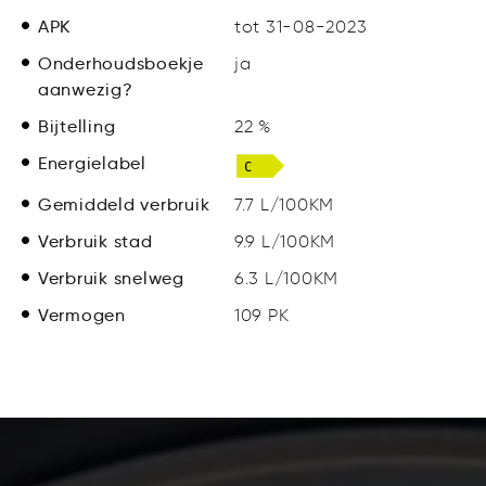
APK
tot 31-08-2023
Onderhoudsboekje
ja
aanwezig?
Bijtelling
22 %
Energielabel
Gemiddeld verbruik
7.7 L/100KM
Verbruik stad
9.9 L/100KM
Verbruik snelweg
6.3 L/100KM
Vermogen
109 PK