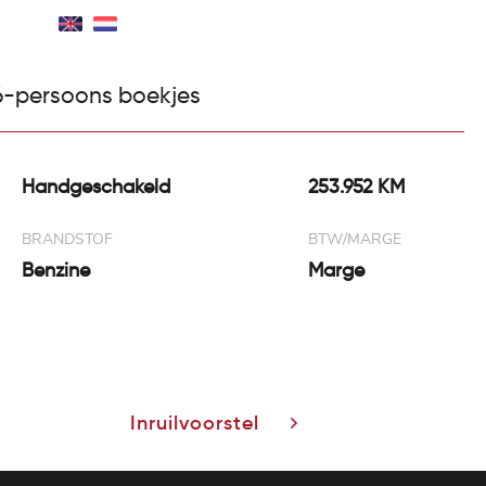
 ons
Contact
Maak werkplaats afspraak
 6-persoons boekjes
Handgeschakeld
253.952 KM
BRANDSTOF
BTW/MARGE
Benzine
Marge
Inruilvoorstel