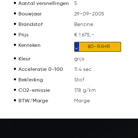
Aantal versnellingen
5
Bouwjaar
29-09-2005
Brandstof
Benzine
Prijs
€ 1.675,-
Kenteken
80-RXHR
Kleur
grijs
Acceleratie 0-100
11.4 sec.
Bekleding
Stof
CO2-emissie
178 g/km
BTW/Marge
Marge