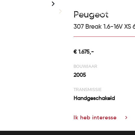
Peugeot
Home
Aanbod
Financieren
Werkplaats
Over
307 Break 1.6-16V XS
€ 1.675,-
BOUWJAAR
2005
TRANSMISSIE
Handgeschakeld
Ik heb interesse