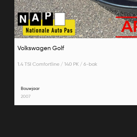
Volkswagen Golf
1.4 TSI Comfortline / 140 PK / 6-bak
Bouwjaar
2007